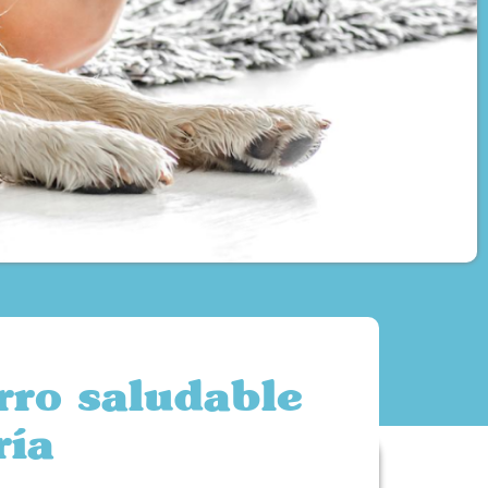
rro saludable
ría